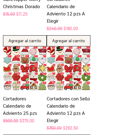
Christmas Dorado
Calendario de
Adviento 12 pzs A
Precio
Precio de oferta
$15.00
$11.25
Elegir
Precio
Precio de oferta
$240.00
$180.00
Agregar al carrito
Agregar al carrito
Cortadores
Cortadores con Sello
Calendario de
Calendario de
Adviento 25 pzs
Adviento 12 pzs A
Elegir
Precio
Precio de oferta
$500.00
$375.00
Precio
Precio de oferta
$350.00
$262.50