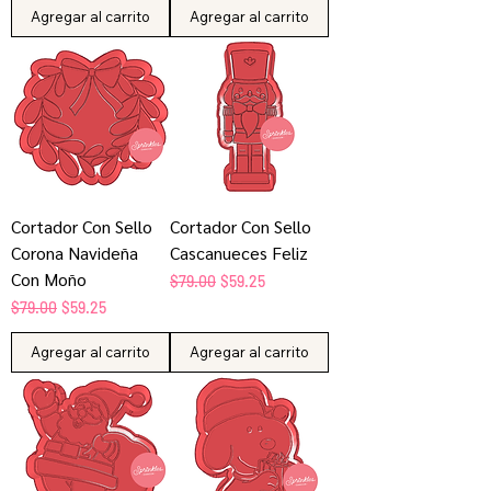
Agregar al carrito
Agregar al carrito
Cortador Con Sello
Cortador Con Sello
Corona Navideña
Cascanueces Feliz
Con Moño
Precio
Precio de oferta
$79.00
$59.25
Precio
Precio de oferta
$79.00
$59.25
Agregar al carrito
Agregar al carrito