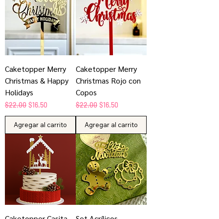
Caketopper Merry
Caketopper Merry
Christmas & Happy
Christmas Rojo con
Holidays
Copos
Precio
Precio de oferta
Precio
Precio de oferta
$22.00
$16.50
$22.00
$16.50
Agregar al carrito
Agregar al carrito
Caketopper Casita
Set Acrílicos