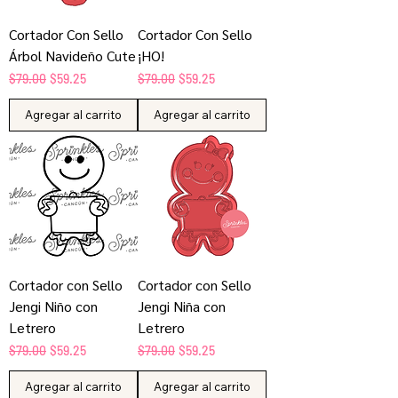
Cortador Con Sello
Cortador Con Sello
Árbol Navideño Cute
¡HO!
Precio
Precio de oferta
Precio
Precio de oferta
$79.00
$59.25
$79.00
$59.25
Agregar al carrito
Agregar al carrito
Cortador con Sello
Cortador con Sello
Jengi Niño con
Jengi Niña con
Letrero
Letrero
Precio
Precio de oferta
Precio
Precio de oferta
$79.00
$59.25
$79.00
$59.25
Agregar al carrito
Agregar al carrito