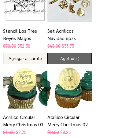
Stencil Los Tres
Set Acrílicos
Reyes Magos
Navidad 8pzs
Precio
Precio de oferta
Precio
Precio de oferta
$70.00
$52.50
$45.00
$33.75
Agregar al carrito
Agotado:(
Acrílico Circular
Acrílico Circular
Merry Christmas 01
Merry Christmas 02
Precio
Precio de oferta
Precio
Precio de oferta
$11.00
$8.25
$11.00
$8.25