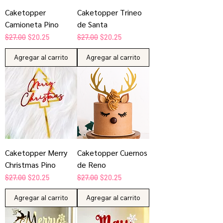
Caketopper
Caketopper Trineo
Camioneta Pino
de Santa
Precio
Precio de oferta
Precio
Precio de oferta
$27.00
$20.25
$27.00
$20.25
Agregar al carrito
Agregar al carrito
Caketopper Merry
Caketopper Cuernos
Christmas Pino
de Reno
Precio
Precio de oferta
Precio
Precio de oferta
$27.00
$20.25
$27.00
$20.25
Agregar al carrito
Agregar al carrito