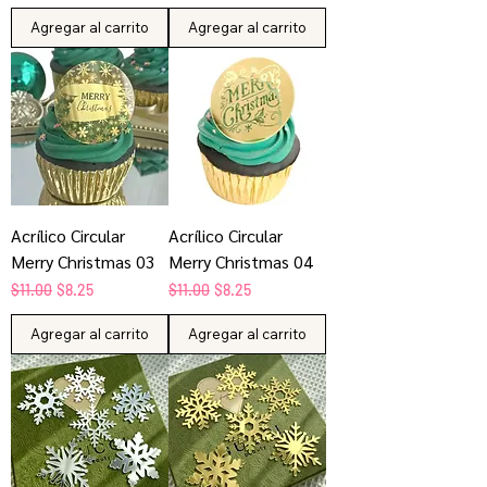
Agregar al carrito
Agregar al carrito
Acrílico Circular
Acrílico Circular
Merry Christmas 03
Merry Christmas 04
Precio
Precio de oferta
Precio
Precio de oferta
$11.00
$8.25
$11.00
$8.25
Agregar al carrito
Agregar al carrito