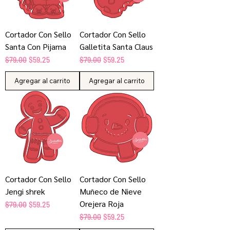
Cortador Con Sello
Cortador Con Sello
Santa Con Pijama
Galletita Santa Claus
Precio
Precio de oferta
Precio
Precio de oferta
$79.00
$59.25
$79.00
$59.25
Agregar al carrito
Agregar al carrito
Cortador Con Sello
Cortador Con Sello
Jengi shrek
Muñeco de Nieve
Orejera Roja
Precio
Precio de oferta
$79.00
$59.25
Precio
Precio de oferta
$79.00
$59.25