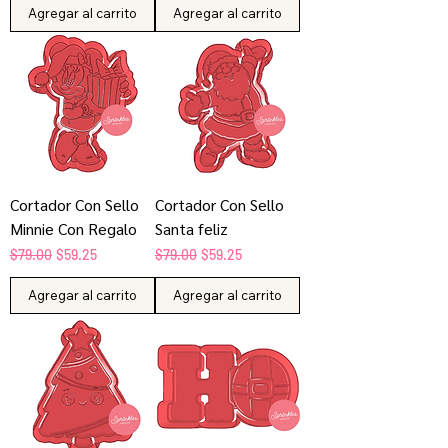
Agregar al carrito
Agregar al carrito
Cortador Con Sello
Cortador Con Sello
Minnie Con Regalo
Santa feliz
Precio
Precio de oferta
Precio
Precio de oferta
$79.00
$59.25
$79.00
$59.25
Agregar al carrito
Agregar al carrito