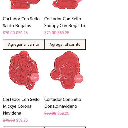
Cortador Con Sello
Cortador Con Sello
Santa Regalos
Snoopy Con Regalito
Precio
Precio de oferta
Precio
Precio de oferta
$79.00
$59.25
$79.00
$59.25
Agregar al carrito
Agregar al carrito
Cortador Con Sello
Cortador Con Sello
Mickye Corona
Donald navideño
Navideña
Precio
Precio de oferta
$79.00
$59.25
Precio
Precio de oferta
$79.00
$59.25