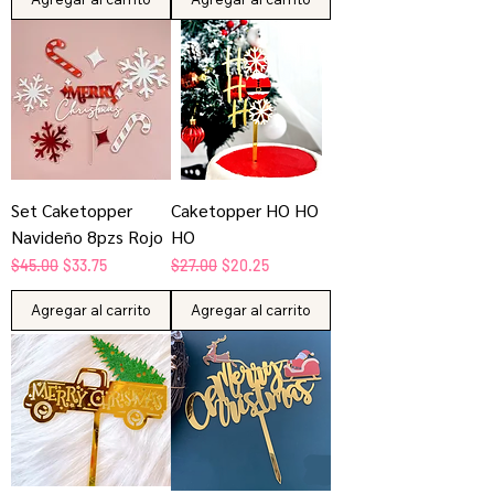
Set Caketopper
Caketopper HO HO
Navideño 8pzs Rojo
HO
Precio
Precio de oferta
Precio
Precio de oferta
$45.00
$33.75
$27.00
$20.25
Agregar al carrito
Agregar al carrito