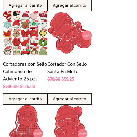
Agregar al carrito
Agregar al carrito
Cortadores con Sello
Cortador Con Sello
Calendario de
Santa En Moto
Adviento 25 pzs
Precio
Precio de oferta
$79.00
$59.25
Precio
Precio de oferta
$700.00
$525.00
Agregar al carrito
Agregar al carrito