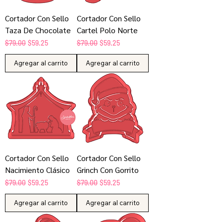
Cortador Con Sello
Cortador Con Sello
Taza De Chocolate
Cartel Polo Norte
Precio
Precio de oferta
Precio
Precio de oferta
$79.00
$59.25
$79.00
$59.25
Agregar al carrito
Agregar al carrito
Cortador Con Sello
Cortador Con Sello
Nacimiento Clásico
Grinch Con Gorrito
Precio
Precio de oferta
Precio
Precio de oferta
$79.00
$59.25
$79.00
$59.25
Agregar al carrito
Agregar al carrito