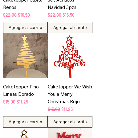
Renos
Navidad 3pzs
Precio
Precio de oferta
Precio
Precio de oferta
$22.00
$16.50
$22.00
$16.50
Agregar al carrito
Agregar al carrito
Caketopper Pino
Caketopper We Wish
Líneas Dorado
You a Merry
Christmas Rojo
Precio
Precio de oferta
$15.00
$11.25
Precio
Precio de oferta
$15.00
$11.25
Agregar al carrito
Agregar al carrito