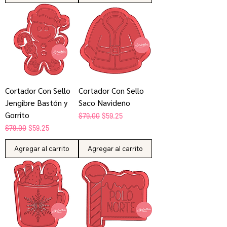
Cortador Con Sello
Cortador Con Sello
Jengibre Bastón y
Saco Navideño
Gorrito
Precio
Precio de oferta
$79.00
$59.25
Precio
Precio de oferta
$79.00
$59.25
Agregar al carrito
Agregar al carrito