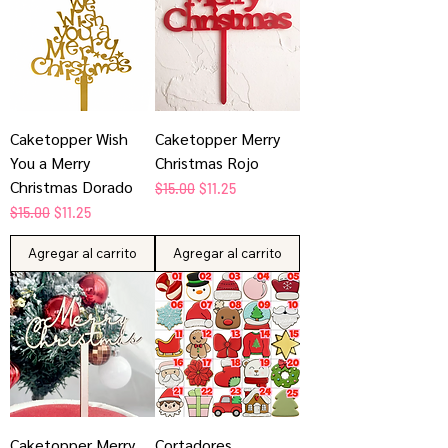
Caketopper Wish
Caketopper Merry
You a Merry
Christmas Rojo
Christmas Dorado
Precio
Precio de oferta
$15.00
$11.25
Precio
Precio de oferta
$15.00
$11.25
Agregar al carrito
Agregar al carrito
Caketopper Merry
Cortadores