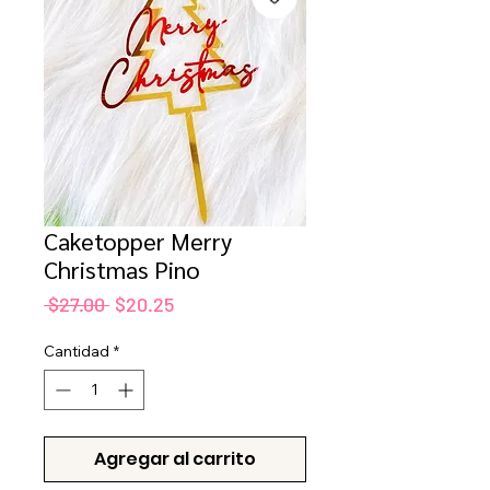
Caketopper Merry
Christmas Pino
Precio
Precio
 $27.00 
$20.25
de
oferta
Cantidad
*
Agregar al carrito