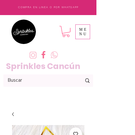
COMPRA EN LINEA O POR WHATSAPP
ME
NU
Sprinkles Cancún