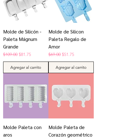
Molde de Silicón -
Molde de Silicon
Paleta Mágnum
Paleta Regalo de
Grande
Amor
Precio
Precio de oferta
Precio
Precio de oferta
$109.00
$81.75
$69.00
$51.75
Agregar al carrito
Agregar al carrito
Molde Paleta con
Molde Paleta de
aros
Corazón geométrico