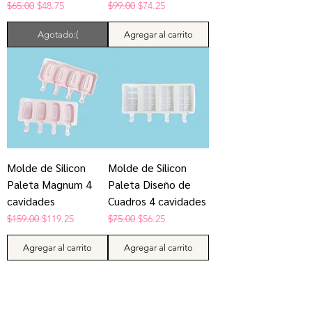
Precio
Precio de oferta
Precio
Precio de oferta
$65.00
$48.75
$99.00
$74.25
Agotado:(
Agregar al carrito
Molde de Silicon
Molde de Silicon
Paleta Magnum 4
Paleta Diseño de
cavidades
Cuadros 4 cavidades
Precio
Precio de oferta
Precio
Precio de oferta
$159.00
$119.25
$75.00
$56.25
Agregar al carrito
Agregar al carrito
¡Síguenos en redes sociales!