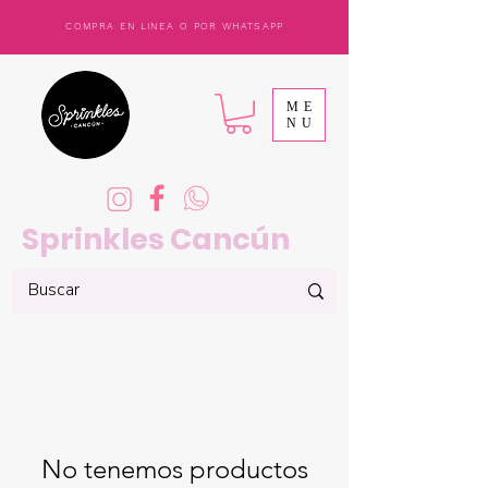
COMPRA EN LINEA O POR WHATSAPP
ME
NU
Sprinkles Cancún
No tenemos productos