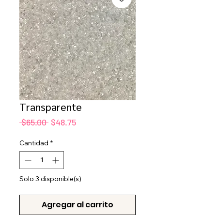
Transparente
Precio
Precio
 $65.00 
$48.75
de
oferta
Cantidad
*
Solo 3 disponible(s)
Agregar al carrito