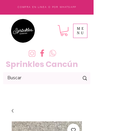
COMPRA EN LINEA O POR WHATSAPP
ME
NU
Sprinkles Cancún