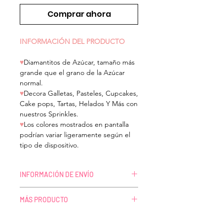
Comprar ahora
INFORMACIÓN DEL PRODUCTO
♥
Diamantitos de Azúcar, tamaño más
grande que el grano de la Azúcar
normal.
♥
Decora Galletas, Pasteles, Cupcakes,
Cake pops, Tartas, Helados Y Más con
nuestros Sprinkles.
♥
Los colores mostrados en pantalla
podrían variar ligeramente según el
tipo de dispositivo.
INFORMACIÓN DE ENVÍO
ENVÍOS A TODO MÉXICO
MÁS PRODUCTO
El tiempo de preparación para
cada compra confirmada es de 1
TIENDA Y MAYOREO