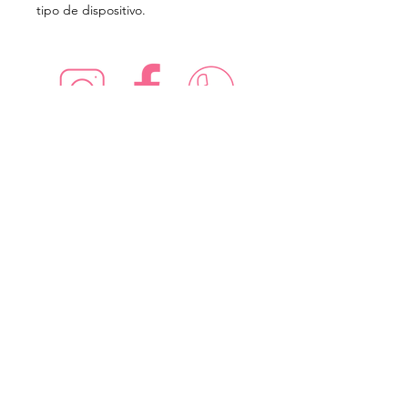
tipo de dispositivo.
¡Síguenos en redes sociales!
Suscríbete para recibir nuevas
ofertas
Subscribe Now