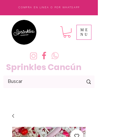
COMPRA EN LINEA O POR WHATSAPP
ME
NU
Sprinkles Cancún