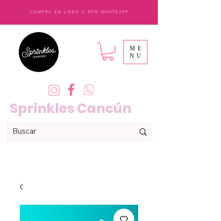
COMPRA EN LINEA O POR WHATSAPP
ME
NU
Sprinkles Cancún