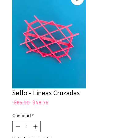
Sello - Lineas Cruzadas
Precio
Precio
 $65.00 
$48.75
de
oferta
Cantidad
*