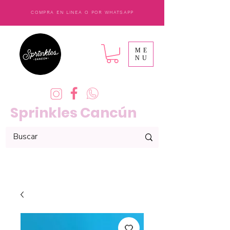
COMPRA EN LINEA O POR WHATSAPP
ME
NU
Sprinkles Cancún