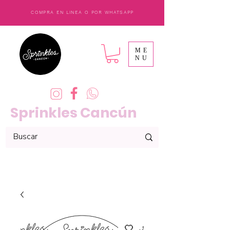
COMPRA EN LINEA O POR WHATSAPP
ME
NU
Sprinkles Cancún