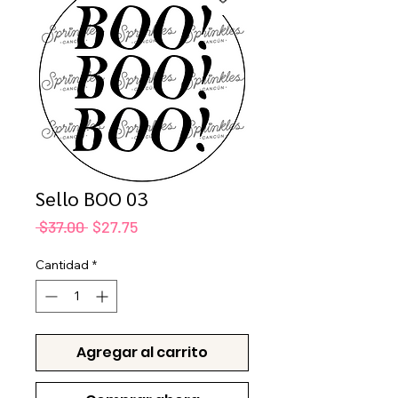
Sello BOO 03
Precio
Precio
 $37.00 
$27.75
de
oferta
Cantidad
*
Agregar al carrito