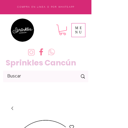
COMPRA EN LINEA O POR WHATSAPP
ME
NU
Sprinkles Cancún