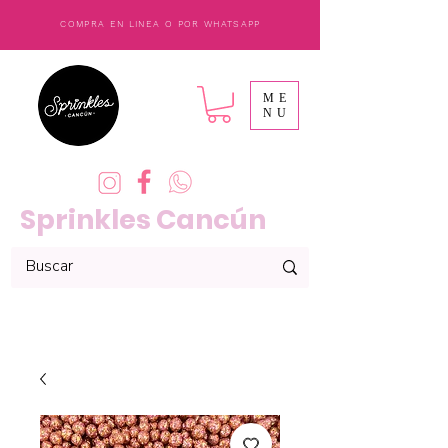
COMPRA EN LINEA O POR WHATSAPP
ME
NU
Sprinkles Cancún