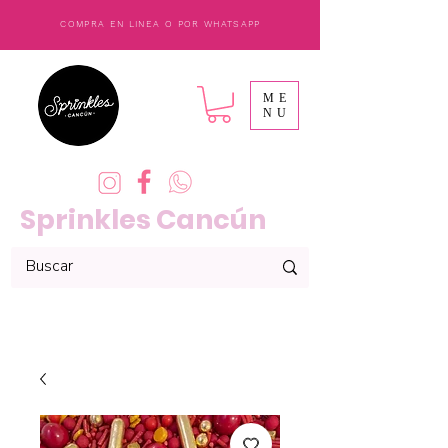
COMPRA EN LINEA O POR WHATSAPP
ME
NU
Sprinkles Cancún