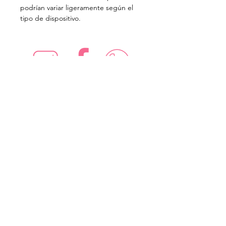
podrían variar ligeramente según el
tipo de dispositivo.
¡Síguenos en redes sociales!
Suscríbete para recibir nuevas
ofertas
Subscribe Now