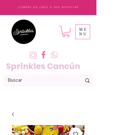
COMPRA EN LINEA O POR WHATSAPP
ME
NU
Sprinkles Cancún