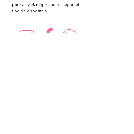
podrían variar ligeramente según el
tipo de dispositivo.
¡Síguenos en redes sociales!
Suscríbete para recibir nuevas
ofertas
Subscribe Now