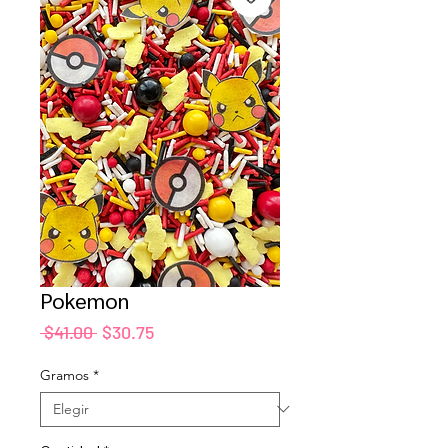
Pokemon
Precio
Precio
 $41.00 
$30.75
de
oferta
Gramos
*