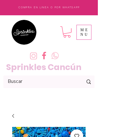
COMPRA EN LINEA O POR WHATSAPP
ME
NU
Sprinkles Cancún