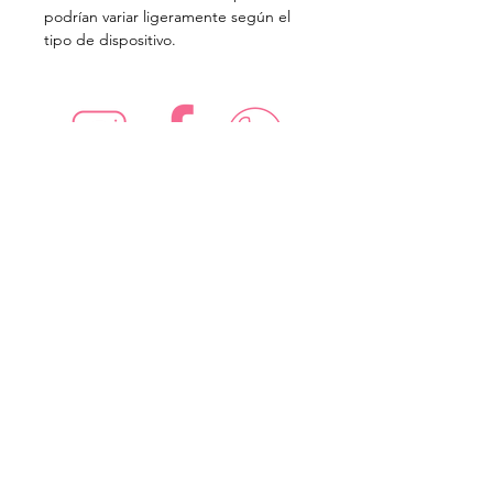
podrían variar ligeramente según el
tipo de dispositivo.
¡Síguenos en redes sociales!
Suscríbete para recibir nuevas
ofertas
Subscribe Now