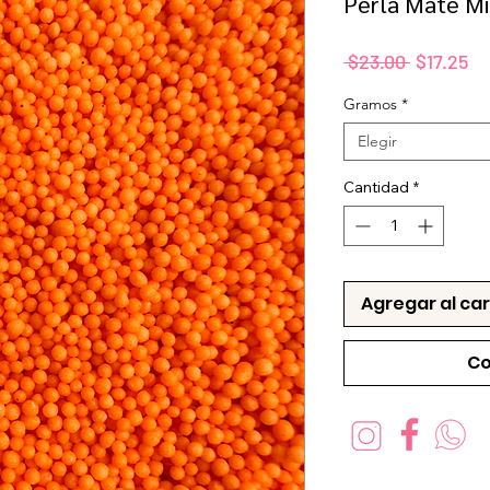
Perla Mate Mi
Precio
Pr
 $23.00 
$17.25
de
Gramos
*
of
Elegir
Cantidad
*
Agregar al car
Co