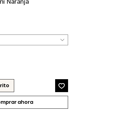
ni Naranja
ecio
erta
rito
mprar ahora