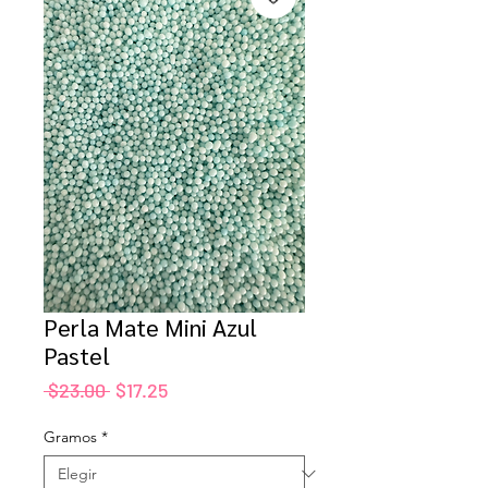
Perla Mate Mini Azul
Pastel
Precio
Precio
 $23.00 
$17.25
de
oferta
Gramos
*