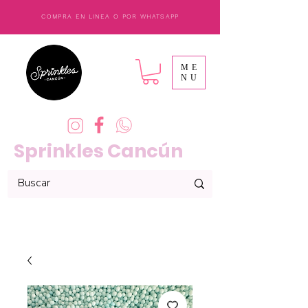
COMPRA EN LINEA O POR WHATSAPP
ME
NU
Sprinkles Cancún