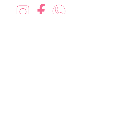
¡Síguenos en redes sociales!
Suscríbete para recibir nuevas
ofertas
Subscribe Now