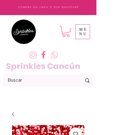
COMPRA EN LINEA O POR WHATSAPP
ME
NU
Sprinkles Cancún