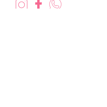
¡Síguenos en redes sociales!
Suscríbete para recibir nuevas
ofertas
Subscribe Now
Contáctanos: