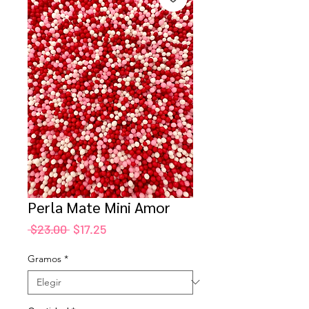
Perla Mate Mini Amor
Precio
Precio
 $23.00 
$17.25
de
oferta
Gramos
*