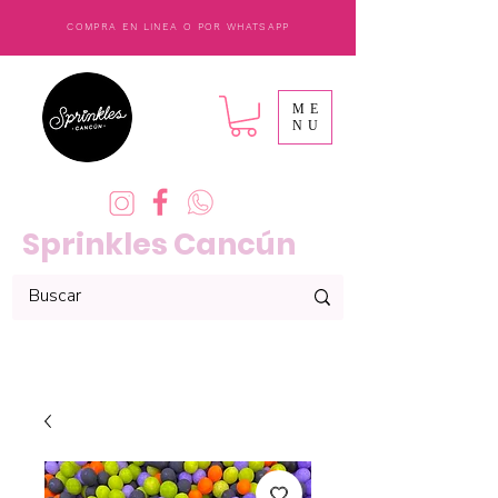
COMPRA EN LINEA O POR WHATSAPP
ME
NU
Sprinkles Cancún