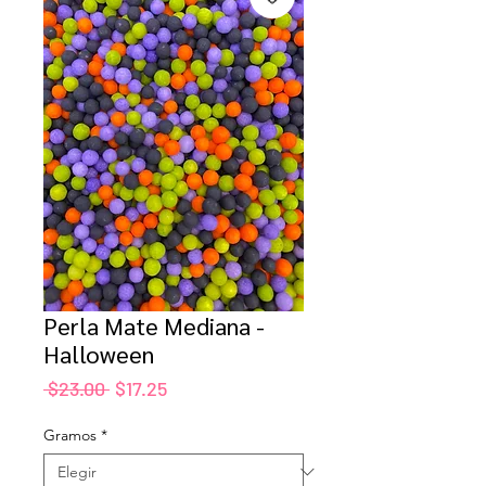
Perla Mate Mediana -
Halloween
Precio
Precio
 $23.00 
$17.25
de
oferta
Gramos
*