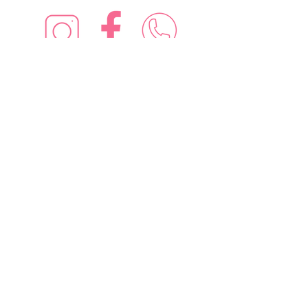
¡Síguenos en redes sociales!
Suscríbete para recibir nuevas
ofertas
Subscribe Now