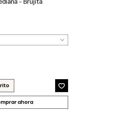
diana - Brujita
ecio
erta
rito
mprar ahora