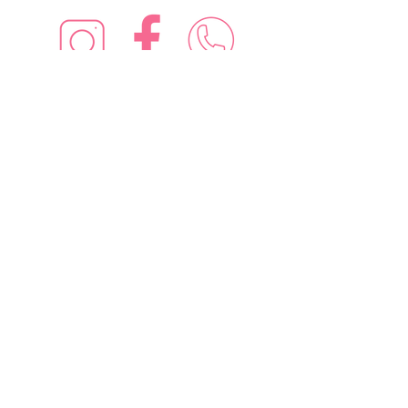
¡Síguenos en redes sociales!
Suscríbete para recibir nuevas
ofertas
Subscribe Now