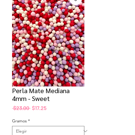
Perla Mate Mediana
4mm - Sweet
Precio
Precio
 $23.00 
$17.25
de
oferta
Gramos
*