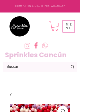
COMPRA EN LINEA O POR WHATSAPP
ME
NU
Sprinkles Cancún