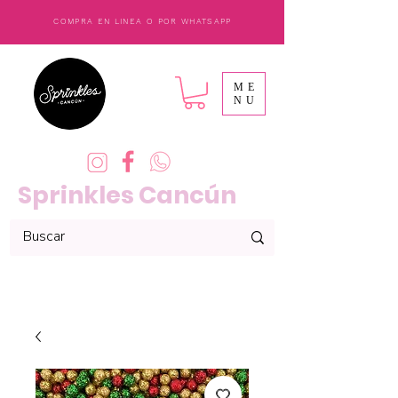
COMPRA EN LINEA O POR WHATSAPP
ME
NU
Sprinkles Cancún