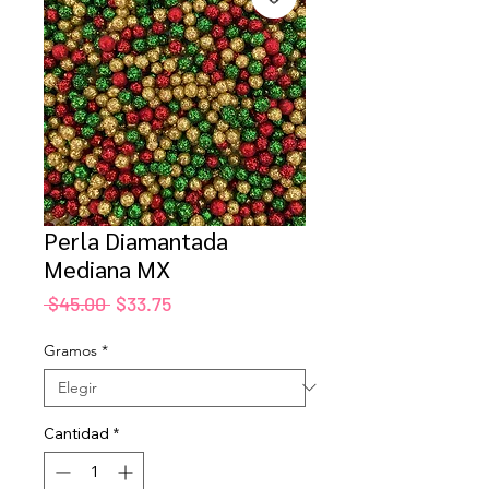
Perla Diamantada
Mediana MX
Precio
Precio
 $45.00 
$33.75
de
oferta
Gramos
*
Cantidad
*