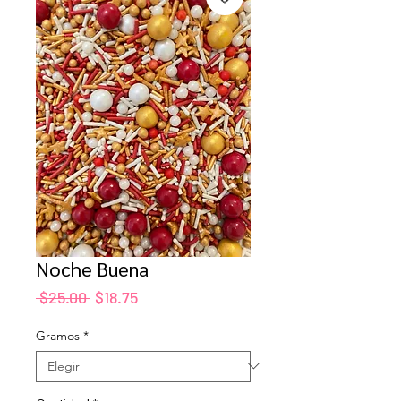
Noche Buena
Precio
Precio
 $25.00 
$18.75
de
oferta
Gramos
*