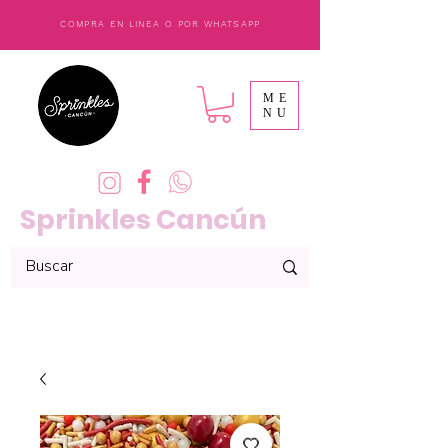
COMPRA EN LINEA O POR WHATSAPP
ME
NU
Sprinkles Cancún