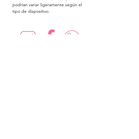
podrían variar ligeramente según el
tipo de dispositivo.
¡Síguenos en redes sociales!
Suscríbete para recibir nuevas
ofertas
Subscribe Now