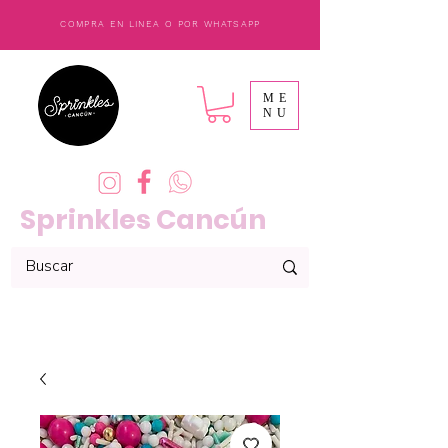
COMPRA EN LINEA O POR WHATSAPP
ME
NU
Sprinkles Cancún