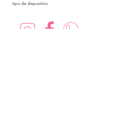
tipo de dispositivo.
¡Síguenos en redes sociales!
Suscríbete para recibir nuevas
ofertas
Subscribe Now