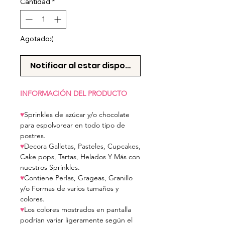
Cantidad
*
Agotado:(
Notificar al estar disponible
INFORMACIÓN DEL PRODUCTO
♥
Sprinkles de azúcar y/o chocolate
para espolvorear en todo tipo de
postres.
♥
Decora Galletas, Pasteles, Cupcakes,
Cake pops, Tartas, Helados Y Más con
nuestros Sprinkles.
♥
Contiene Perlas, Grageas, Granillo
y/o Formas de varios tamaños y
colores.
♥
Los colores mostrados en pantalla
podrían variar ligeramente según el