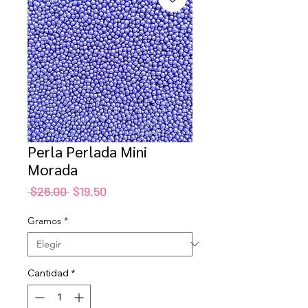
Perla Perlada Mini
Morada
Precio
Precio
 $26.00 
$19.50
de
oferta
Gramos
*
Cantidad
*