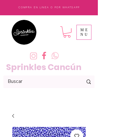
COMPRA EN LINEA O POR WHATSAPP
ME
NU
Sprinkles Cancún