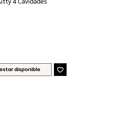
itty 4 Cavidades
ecio
e
erta
 estar disponible