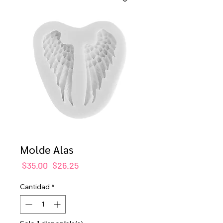
Molde Alas
Precio
Precio
 $35.00 
$26.25
de
oferta
Cantidad
*