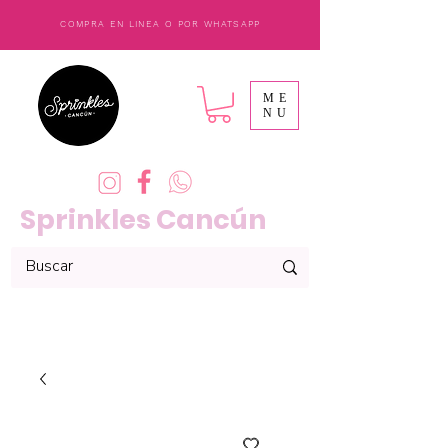
COMPRA EN LINEA O POR WHATSAPP
ME
NU
Sprinkles Cancún