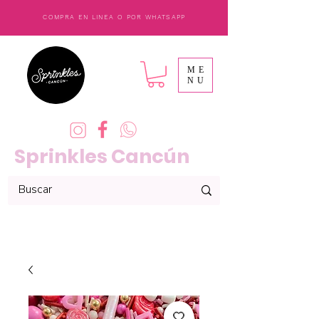
COMPRA EN LINEA O POR WHATSAPP
ME
NU
Sprinkles Cancún