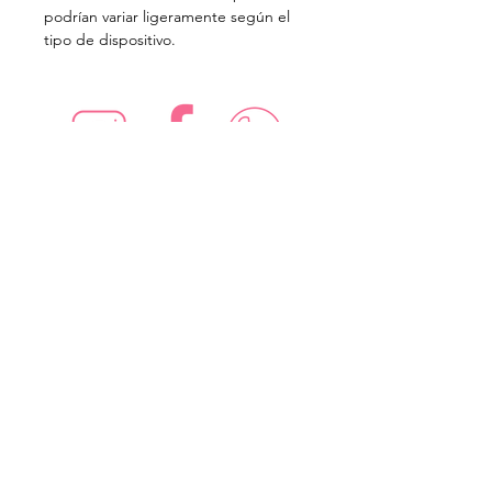
podrían variar ligeramente según el
tipo de dispositivo.
¡Síguenos en redes sociales!
Suscríbete para recibir nuevas
ofertas
Subscribe Now