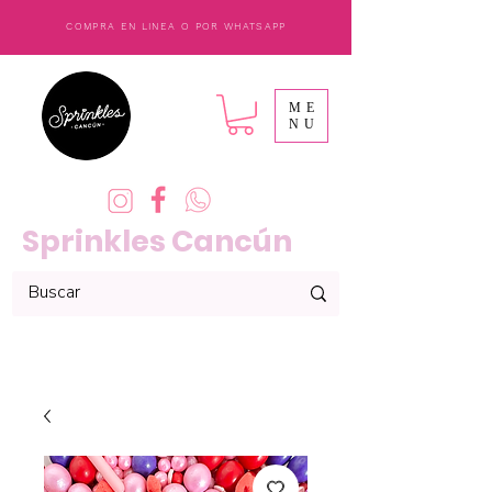
COMPRA EN LINEA O POR WHATSAPP
ME
NU
Sprinkles Cancún