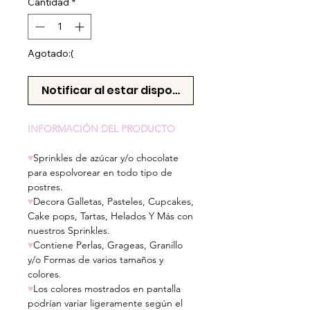
Cantidad
*
Agotado:(
Notificar al estar disponible
INFORMACIÓN DEL PRODUCTO
♥
Sprinkles de azúcar y/o chocolate
para espolvorear en todo tipo de
postres.
♥
Decora Galletas, Pasteles, Cupcakes,
Cake pops, Tartas, Helados Y Más con
nuestros Sprinkles.
♥
Contiene Perlas, Grageas, Granillo
y/o Formas de varios tamaños y
colores.
♥
Los colores mostrados en pantalla
podrían variar ligeramente según el