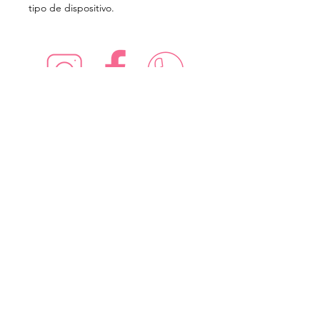
tipo de dispositivo.
¡Síguenos en redes sociales!
Suscríbete para recibir nuevas
ofertas
Subscribe Now