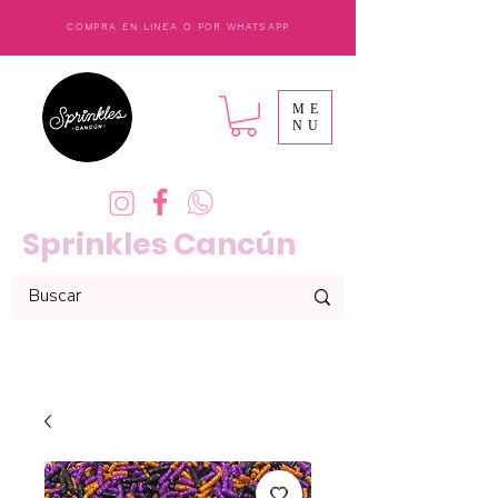
COMPRA EN LINEA O POR WHATSAPP
ME
NU
Sprinkles Cancún