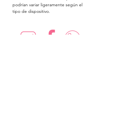
podrían variar ligeramente según el
tipo de dispositivo.
¡Síguenos en redes sociales!
Suscríbete para recibir nuevas
ofertas
Subscribe Now