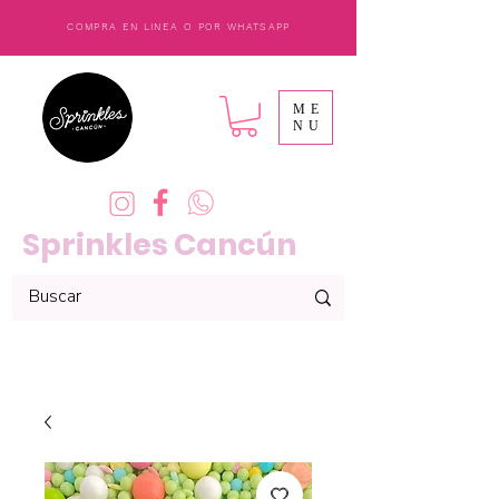
COMPRA EN LINEA O POR WHATSAPP
ME
NU
Sprinkles Cancún