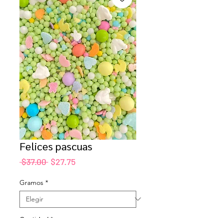
Felices pascuas
Precio
Precio
 $37.00 
$27.75
de
oferta
Gramos
*