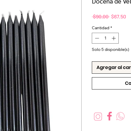
Docena de Vel
Precio
Pr
 $90.00 
$67.50
d
Cantidad
*
of
Solo 5 disponible(s)
Agregar al car
Co