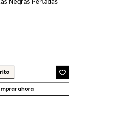
as Negras Perladas
ecio
e
erta
rito
mprar ahora