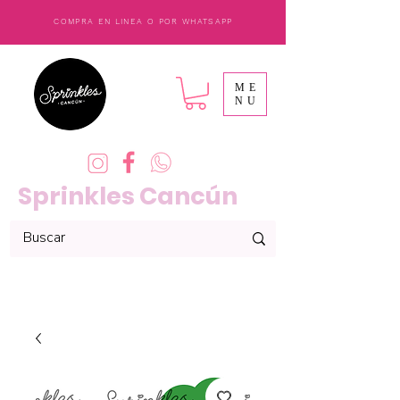
COMPRA EN LINEA O POR WHATSAPP
ME
NU
Sprinkles Cancún