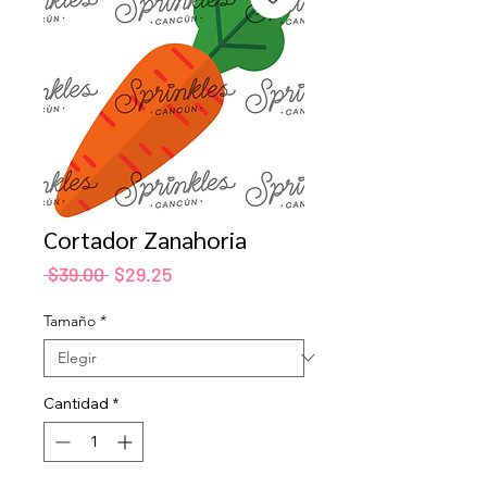
Cortador Zanahoria
Precio
Precio
 $39.00 
$29.25
de
oferta
Tamaño
*
Cantidad
*