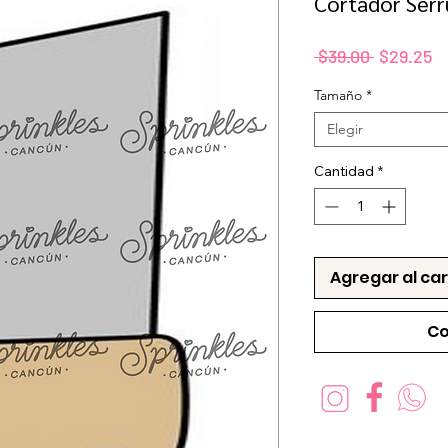
Cortador Ser
Precio
P
 $39.00 
$29.25
d
Tamaño
*
of
Elegir
Cantidad
*
Agregar al car
Co