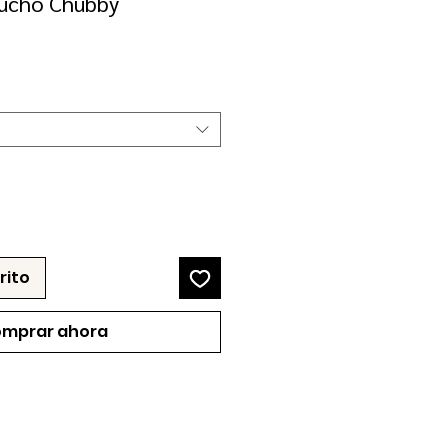
rucho Chubby
recio
e
erta
rito
mprar ahora