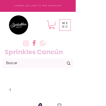
COMPRA EN LINEA O POR WHATSAPP
ME
NU
Sprinkles Cancún