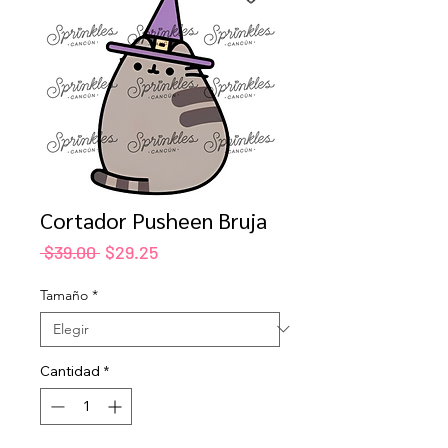
Cortador Pusheen Bruja
Precio
Precio
 $39.00 
$29.25
de
oferta
Tamaño
*
Cantidad
*