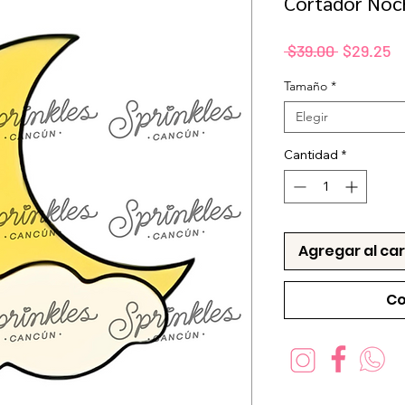
Cortador Noc
Precio
P
 $39.00 
$29.25
d
Tamaño
*
of
Elegir
Cantidad
*
Agregar al car
Co