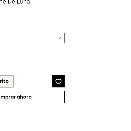
he De Luna
recio
e
erta
rito
mprar ahora