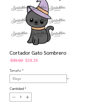
Cortador Gato Sombrero
Precio
Precio
 $39.00 
$29.25
de
oferta
Tamaño
*
Cantidad
*