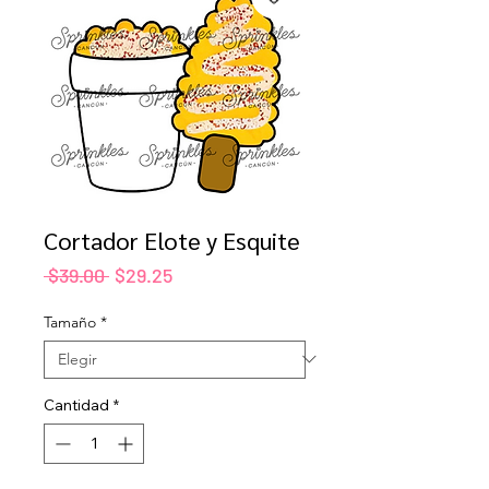
Cortador Elote y Esquite
Precio
Precio
 $39.00 
$29.25
de
oferta
Tamaño
*
Cantidad
*