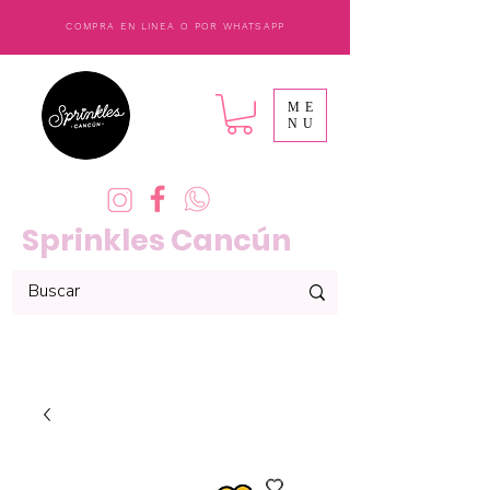
COMPRA EN LINEA O POR WHATSAPP
ME
NU
Sprinkles Cancún