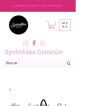
COMPRA EN LINEA O POR WHATSAPP
ME
NU
Sprinkles Cancún