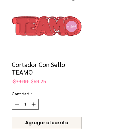
Cortador Con Sello
TEAMO
Precio
Precio
 $79.00 
$59.25
de
oferta
Cantidad
*
Agregar al carrito