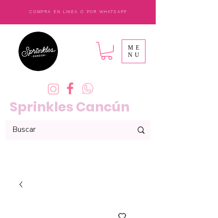
COMPRA EN LINEA O POR WHATSAPP
ME
NU
Sprinkles Cancún