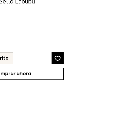
Sello Labubu
ecio
e
erta
rito
mprar ahora