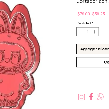
Cortador con 
Precio
Pr
 $79.00 
$59.25
d
Cantidad
*
of
Agregar al car
Co