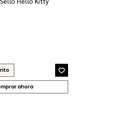
Sello Hello Kitty
ecio
e
erta
rito
mprar ahora