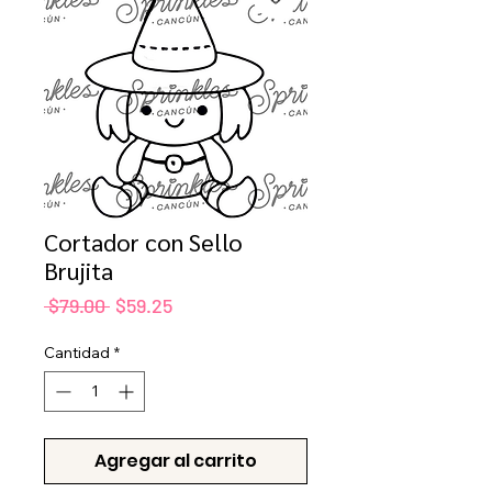
Cortador con Sello
Brujita
Precio
Precio
 $79.00 
$59.25
de
oferta
Cantidad
*
Agregar al carrito