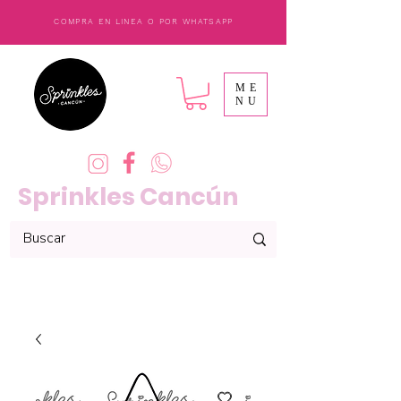
COMPRA EN LINEA O POR WHATSAPP
ME
NU
Sprinkles Cancún