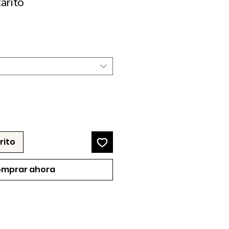
arito
recio
e
erta
rito
mprar ahora