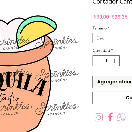
Cortador Cant
Precio
P
 $39.00 
$29.25
d
Tamaño
*
of
Elegir
Cantidad
*
Agregar al car
Co