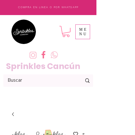
COMPRA EN LINEA O POR WHATSAPP
ME
NU
Sprinkles Cancún