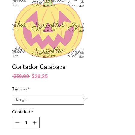
Cortador Calabaza
Precio
Precio
 $39.00 
$29.25
de
oferta
Tamaño
*
Cantidad
*