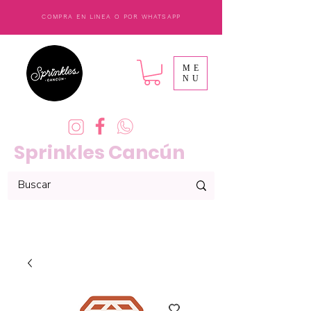
COMPRA EN LINEA O POR WHATSAPP
ME
NU
Sprinkles Cancún