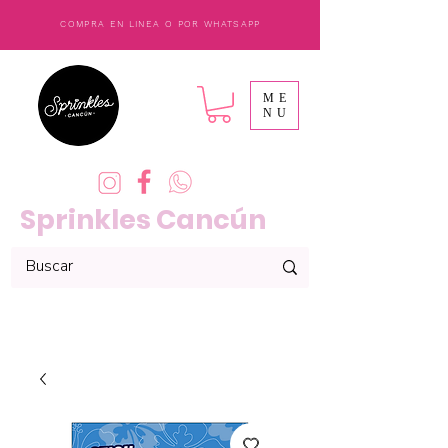
COMPRA EN LINEA O POR WHATSAPP
ME
NU
Sprinkles Cancún