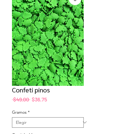
Confeti pinos
Precio
Precio
 $49.00 
$36.75
de
oferta
Gramos
*