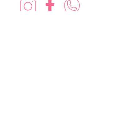
¡Síguenos en redes sociales!
Suscríbete para recibir nuevas
ofertas
Subscribe Now
Contáctanos: