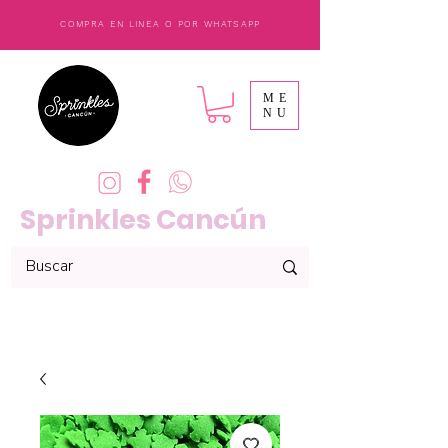
COMPRA EN LINEA O POR WHATSAPP
ME
NU
Sprinkles Cancún