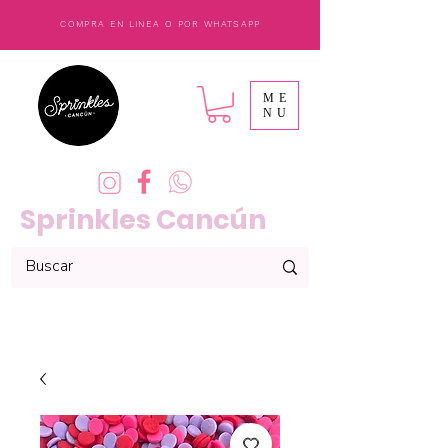
COMPRA EN LINEA O POR WHATSAPP
ME
NU
Sprinkles Cancún