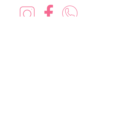
¡Síguenos en redes sociales!
Suscríbete para recibir nuevas
ofertas
Subscribe Now