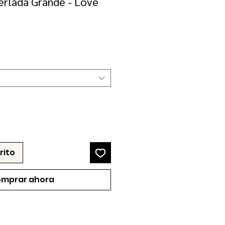
erlada Grande - Love
ecio
erta
rito
mprar ahora