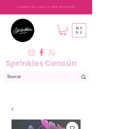
COMPRA EN LINEA O POR WHATSAPP
ME
NU
Sprinkles Cancún