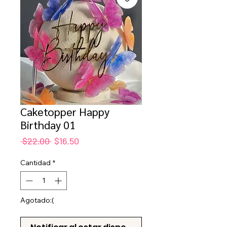
Caketopper Happy
Birthday 01
Precio
Precio
 $22.00 
$16.50
de
oferta
Cantidad
*
Agotado:(